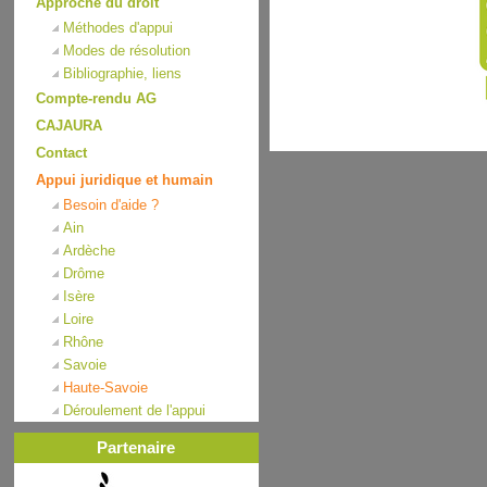
Approche du droit
Méthodes d'appui
Modes de résolution
Bibliographie, liens
Compte-rendu AG
CAJAURA
Contact
Appui juridique et humain
Besoin d'aide ?
Ain
Ardèche
Drôme
Isère
Loire
Rhône
Savoie
Haute-Savoie
Déroulement de l'appui
Partenaire