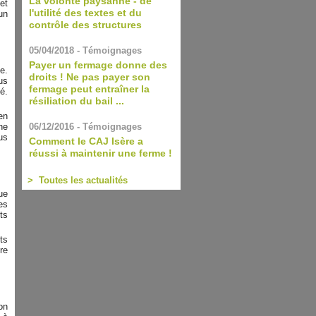
La volonté paysanne - de
et
l'utilité des textes et du
un
contrôle des structures
05/04/2018 - Témoignages
Payer un fermage donne des
e.
droits ! Ne pas payer son
us
fermage peut entraîner la
é.
résiliation du bail ...
en
06/12/2016 - Témoignages
ne
us
Comment le CAJ Isère a
réussi à maintenir une ferme !
> Toutes les actualités
ue
es
ts
ts
re
on