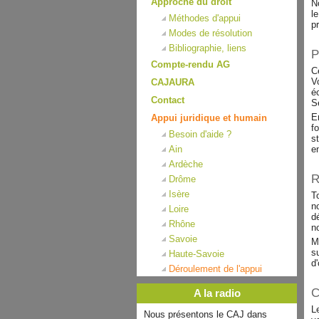
Approche du droit
N
l
Méthodes d'appui
p
Modes de résolution
Bibliographie, liens
P
Compte-rendu AG
C
V
CAJAURA
é
Contact
S
E
Appui juridique et humain
f
Besoin d'aide ?
s
Ain
e
Ardèche
R
Drôme
Isère
T
n
Loire
d
Rhône
n
Savoie
M
s
Haute-Savoie
d
Déroulement de l'appui
C
A la radio
L
Nous présentons le CAJ dans