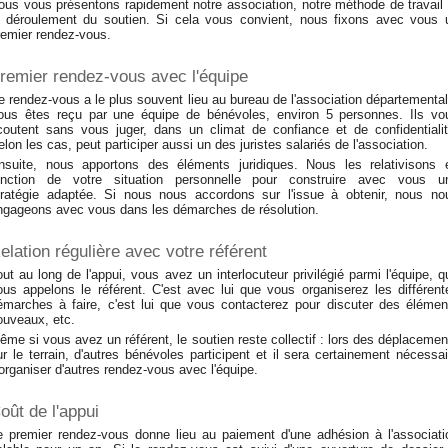
ous vous présentons rapidement notre association, notre méthode de travail 
e déroulement du soutien. Si cela vous convient, nous fixons avec vous 
remier rendez-vous.
remier rendez-vous avec l'équipe
e rendez-vous a le plus souvent lieu au bureau de l'association départemental
ous êtes reçu par une équipe de bénévoles, environ 5 personnes. Ils vo
coutent sans vous juger, dans un climat de confiance et de confidentialit
elon les cas, peut participer aussi un des juristes salariés de l'association.
nsuite, nous apportons des éléments juridiques. Nous les relativisons 
onction de votre situation personnelle pour construire avec vous u
tratégie adaptée. Si nous nous accordons sur l'issue à obtenir, nous no
ngageons avec vous dans les démarches de résolution.
elation régulière avec votre référent
out au long de l'appui, vous avez un interlocuteur privilégié parmi l'équipe, q
ous appelons le référent. C'est avec lui que vous organiserez les différent
émarches à faire, c'est lui que vous contacterez pour discuter des élémen
ouveaux, etc.
ême si vous avez un référent, le soutien reste collectif : lors des déplacemen
ur le terrain, d'autres bénévoles participent et il sera certainement nécessai
'organiser d'autres rendez-vous avec l'équipe.
oût de l'appui
e premier rendez-vous donne lieu au paiement d'une adhésion à l'associati