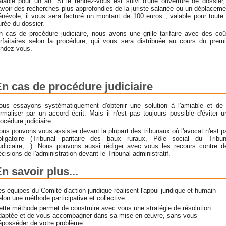
alable pour un an. Si le rendez-vous est suivi d'une ouverture de dossier,
avoir des recherches plus approfondies de la juriste salariée ou un déplaceme
énévole, il vous sera facturé un montant de 100 euros , valable pour toute 
urée du dossier.
n cas de procédure judiciaire, nous avons une grille tarifaire avec des coû
orfaitaires selon la procédure, qui vous sera distribuée au cours du premi
endez-vous.
n cas de procédure judiciaire
ous essayons systématiquement d'obtenir une solution à l'amiable et de 
ormaliser par un accord écrit. Mais il n'est pas toujours possible d'éviter u
rocédure judiciaire.
ous pouvons vous assister devant la plupart des tribunaux où l'avocat n'est p
bligatoire (Tribunal paritaire des baux ruraux, Pôle social du Tribun
udiciaire,...). Nous pouvons aussi rédiger avec vous les recours contre d
écisions de l'administration devant le Tribunal administratif.
n savoir plus...
es équipes du Comité d'action juridique réalisent l'appui juridique et humain
elon une méthode participative et collective.
ette méthode permet de construire avec vous une stratégie de résolution
daptée et de vous accompagner dans sa mise en œuvre, sans vous
éposséder de votre problème.