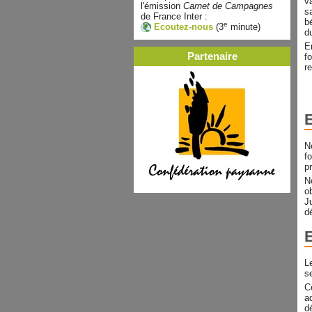
v
l'émission
Carnet de Campagnes
s
de France Inter :
b
e
Ecoutez-nous
(3
minute)
d
E
Partenaire
f
r
E
N
f
p
N
o
J
d
E
L
s
C
a
d