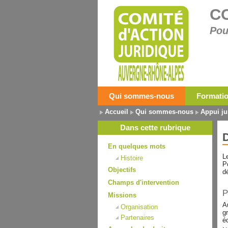
C
Pou
Qui sommes-nous
Formati
Accueil
Qui sommes-nous
Appui ju
Dans cette rubrique
D
En quelques mots
L
Histoire
P
Objectifs
d
Champs d'intervention
P
Missions
A
Organisation
g
Partenaires
é