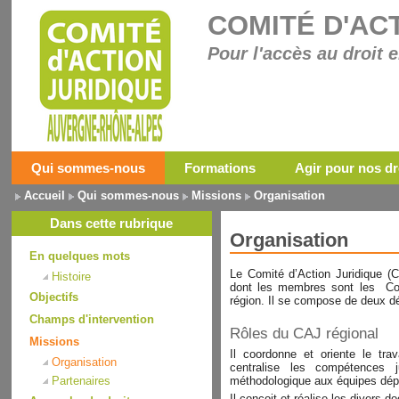
COMITÉ D'AC
Pour l'accès au droit e
Qui sommes-nous
Formations
Agir pour nos dr
Accueil
Qui sommes-nous
Missions
Organisation
Dans cette rubrique
Organisation
En quelques mots
Le Comité d’Action Juridique (
Histoire
dont les membres sont les Com
Objectifs
région. Il se compose de deux d
Champs d'intervention
Rôles du CAJ régional
Missions
Il coordonne et oriente le trav
Organisation
centralise les compétences j
Partenaires
méthodologique aux équipes dép
Il conçoit et réalise les divers d