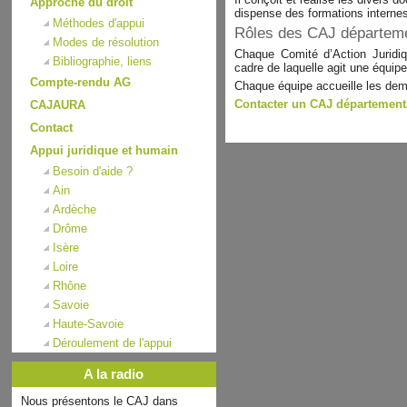
Approche du droit
dispense des formations internes
Méthodes d'appui
Rôles des CAJ départem
Modes de résolution
Chaque Comité d’Action Juridi
Bibliographie, liens
cadre de laquelle agit une équip
Compte-rendu AG
Chaque équipe accueille les de
Contacter un CAJ département
CAJAURA
Contact
Appui juridique et humain
Besoin d'aide ?
Ain
Ardèche
Drôme
Isère
Loire
Rhône
Savoie
Haute-Savoie
Déroulement de l'appui
A la radio
Nous présentons le CAJ dans