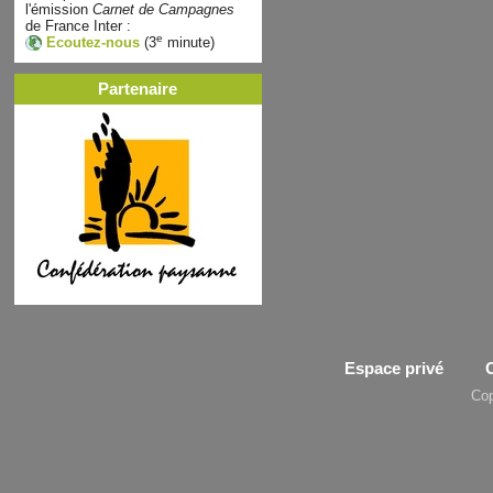
l'émission
Carnet de Campagnes
de France Inter :
e
Ecoutez-nous
(3
minute)
Partenaire
Espace privé
Cop