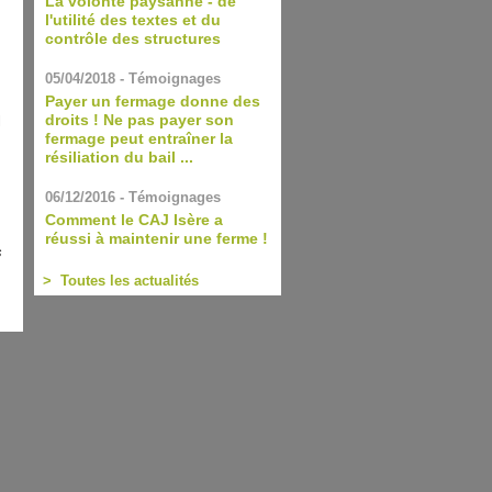
La volonté paysanne - de
l'utilité des textes et du
contrôle des structures
05/04/2018 - Témoignages
Payer un fermage donne des
droits ! Ne pas payer son
l
fermage peut entraîner la
résiliation du bail ...
06/12/2016 - Témoignages
Comment le CAJ Isère a
réussi à maintenir une ferme !
s
> Toutes les actualités