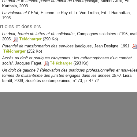
Le droit et le service public au miroir de l'anthropologie
, Michel Alliot, Ed.
Karthala, 2003
La violence et l' Etat
, Etienne Le Roy et Tr. Von Trotha, Ed. L'Harmattan,
1993
rticles et dossiers
Le droit, terrain de luttes et de solidarités
, Campagnes solidaires n°195, avri
2005.
Télécharger
(290 Ko)
Potentiel de transformation des services juridiques
, Jean Designe, 1991.
Télécharger
(252 Ko)
Accès au droit et pratiques citoyennes : les métamorphoses d’un combat
social
, Jacques Faget.
Télécharger
(293 Ko)
Un droit de gauche ? Rénovation des pratiques professionnelles et nouvelle
formes de militantisme des juristes engagés dans les années 1970
, Liora
Israël, 2009, Sociétés contemporaines, n° 73, p. 47-72