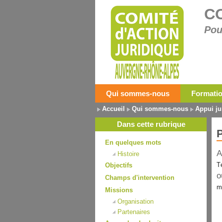
C
Pou
Qui sommes-nous
Formati
Accueil
Qui sommes-nous
Appui ju
Dans cette rubrique
P
En quelques mots
A
Histoire
T
Objectifs
o
Champs d'intervention
m
Missions
Organisation
Partenaires