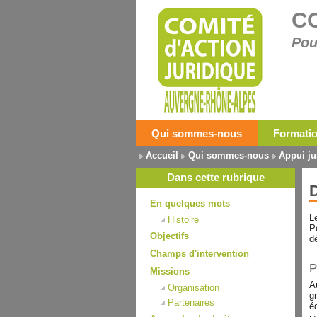
C
Pou
Qui sommes-nous
Formati
Accueil
Qui sommes-nous
Appui ju
Dans cette rubrique
D
En quelques mots
L
Histoire
P
Objectifs
d
Champs d'intervention
P
Missions
A
Organisation
g
Partenaires
é