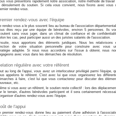
ous vous présentons rapidement notre association, notre méthode de travail 
e déroulement du soutien. Si cela vous convient, nous fixons avec vous 
remier rendez-vous.
remier rendez-vous avec l'équipe
e rendez-vous a le plus souvent lieu au bureau de l'association départemental
ous êtes reçu par une équipe de bénévoles, environ 5 personnes. Ils vo
coutent sans vous juger, dans un climat de confiance et de confidentialit
elon les cas, peut participer aussi un des juristes salariés de l'association.
nsuite, nous apportons des éléments juridiques. Nous les relativisons 
onction de votre situation personnelle pour construire avec vous u
tratégie adaptée. Si nous nous accordons sur l'issue à obtenir, nous no
ngageons avec vous dans les démarches de résolution.
elation régulière avec votre référent
out au long de l'appui, vous avez un interlocuteur privilégié parmi l'équipe, q
ous appelons le référent. C'est avec lui que vous organiserez les différent
émarches à faire, c'est lui que vous contacterez pour discuter des élémen
ouveaux, etc.
ême si vous avez un référent, le soutien reste collectif : lors des déplacemen
ur le terrain, d'autres bénévoles participent et il sera certainement nécessai
'organiser d'autres rendez-vous avec l'équipe.
oût de l'appui
e premier rendez-vous donne lieu au paiement d'une adhésion à l'associati