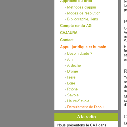
Approche du droit
N
l
Méthodes d'appui
p
Modes de résolution
Bibliographie, liens
P
Compte-rendu AG
C
V
CAJAURA
é
Contact
S
E
Appui juridique et humain
f
Besoin d'aide ?
s
Ain
e
Ardèche
R
Drôme
Isère
T
n
Loire
d
Rhône
n
Savoie
M
s
Haute-Savoie
d
Déroulement de l'appui
C
A la radio
L
Nous présentons le CAJ dans