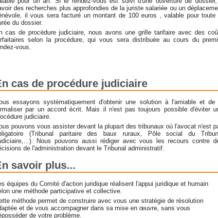
alable pour un an. Si le rendez-vous est suivi d'une ouverture de dossier,
avoir des recherches plus approfondies de la juriste salariée ou un déplaceme
énévole, il vous sera facturé un montant de 100 euros , valable pour toute 
urée du dossier.
n cas de procédure judiciaire, nous avons une grille tarifaire avec des coû
orfaitaires selon la procédure, qui vous sera distribuée au cours du premi
endez-vous.
n cas de procédure judiciaire
ous essayons systématiquement d'obtenir une solution à l'amiable et de 
ormaliser par un accord écrit. Mais il n'est pas toujours possible d'éviter u
rocédure judiciaire.
ous pouvons vous assister devant la plupart des tribunaux où l'avocat n'est p
bligatoire (Tribunal paritaire des baux ruraux, Pôle social du Tribun
udiciaire,...). Nous pouvons aussi rédiger avec vous les recours contre d
écisions de l'administration devant le Tribunal administratif.
n savoir plus...
es équipes du Comité d'action juridique réalisent l'appui juridique et humain
elon une méthode participative et collective.
ette méthode permet de construire avec vous une stratégie de résolution
daptée et de vous accompagner dans sa mise en œuvre, sans vous
éposséder de votre problème.