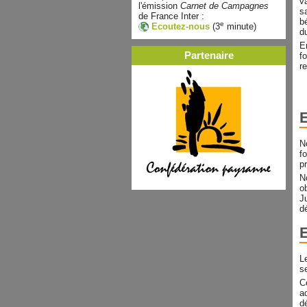
v
l'émission
Carnet de Campagnes
s
de France Inter :
b
e
Ecoutez-nous
(3
minute)
d
E
Partenaire
f
r
E
N
f
p
N
o
J
d
E
L
s
C
a
d