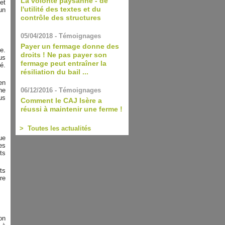
La volonté paysanne - de
et
l'utilité des textes et du
un
contrôle des structures
05/04/2018 - Témoignages
Payer un fermage donne des
e.
droits ! Ne pas payer son
us
fermage peut entraîner la
é.
résiliation du bail ...
en
06/12/2016 - Témoignages
ne
us
Comment le CAJ Isère a
réussi à maintenir une ferme !
> Toutes les actualités
ue
es
ts
ts
re
on